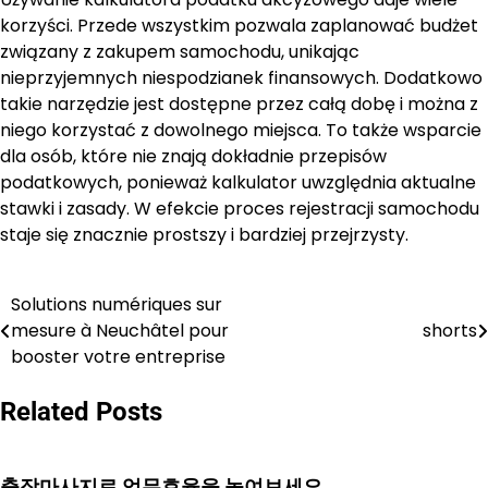
korzyści. Przede wszystkim pozwala zaplanować budżet
związany z zakupem samochodu, unikając
nieprzyjemnych niespodzianek finansowych. Dodatkowo
takie narzędzie jest dostępne przez całą dobę i można z
niego korzystać z dowolnego miejsca. To także wsparcie
dla osób, które nie znają dokładnie przepisów
podatkowych, ponieważ kalkulator uwzględnia aktualne
stawki i zasady. W efekcie proces rejestracji samochodu
staje się znacznie prostszy i bardziej przejrzysty.
Solutions numériques sur
Post
mesure à Neuchâtel pour
shorts
navigation
booster votre entreprise
Related Posts
출장마사지로 업무효율을 높여보세요